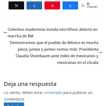
0
Twittear
Compartir
Pin
Compartir
COMPARTIR
Colectivo maderense instala micrófono abierto en
marcha de 8M
Demostramos que el pueblo de México es mucha
pieza; juntas y juntos somos más: Presidenta
Claudia Sheinbaum ante miles de mexicanos y
mexicanas en el zócalo
Deja una respuesta
Lo siento, debes estar
conectado
para publicar un
comentario.