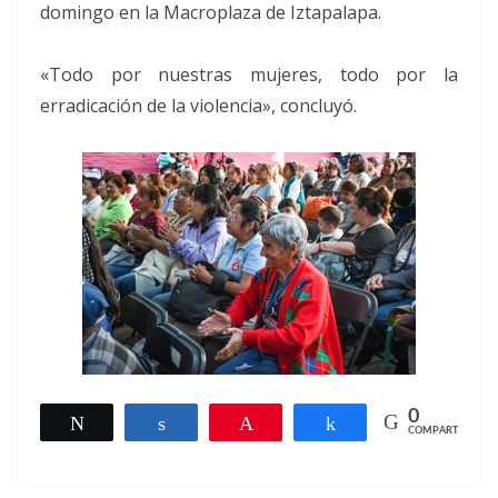
domingo en la Macroplaza de Iztapalapa.
«Todo por nuestras mujeres, todo por la
erradicación de la violencia», concluyó.
0
Twittear
Compartir
Pin
Compartir
COMPARTIR