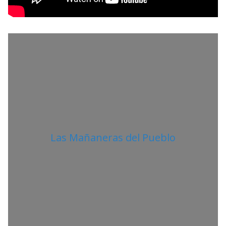
I
T
A
N
O
Las Mañaneras del Pueblo