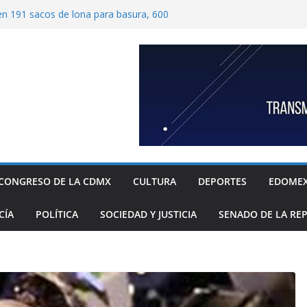
ben 191 sacos de lona para basura, 600
tímetros por 1.20 metros cada una, y 40
 para recolección de desechos
ide proteger escuelas y empresas de la
relos
as familias mexicanas mejora; hay
denta Claudia Sheinbaum destaca reducción
ual al registrar 3.12% en julio
ugada transformación de colonia Guerrero;
n, seguridad, prevención de violencia y
espacios públicos
 Alavez, alcaldía Iztapalapa lanza “campaña
defensa de su diversidad y riqueza cultural
CONGRESO DE LA CDMX
CULTURA
DEPORTES
EDOME
CÍA
POLÍTICA
SOCIEDAD Y JUSTICIA
SENADO DE LA RE