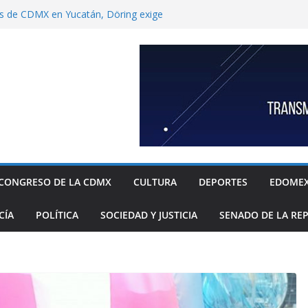
s de CDMX en Yucatán, Döring exige
Ulises García por “contrabando” de
capitalino
nbaum a reconocer desabasto de
istema de salud público; diputada alista
sos de compra y APP para ubicar
ponibles
xige a la Federación acciones concretas e
l cierre de exportaciones de aguacate de
ndoza garantizar compatibilidad entre
llo educativo a estudiantes
“Che” Guevara y Fidel Castro no son
CONGRESO DE LA CDMX
CULTURA
DEPORTES
EDOME
o.
CÍA
POLÍTICA
SOCIEDAD Y JUSTICIA
SENADO DE LA RE