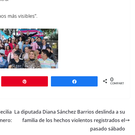
os más visibles”.
0
r
Pin
Compartir
COMPARTIR
cilia
La diputada Diana Sánchez Barrios deslinda a su
énero:
familia de los hechos violentos registrados el
pasado sábado