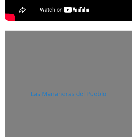
O
L
I
T
A
N
O
Las Mañaneras del Pueblo