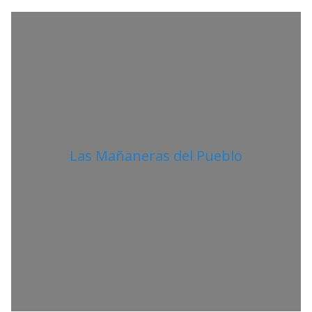
A
N
O
Las Mañaneras del Pueblo