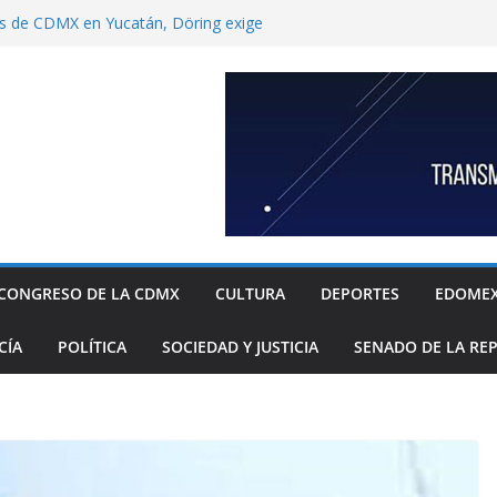
s de CDMX en Yucatán, Döring exige
Ulises García por “contrabando” de
capitalino
nbaum a reconocer desabasto de
istema de salud público; diputada alista
sos de compra y APP para ubicar
ponibles
xige a la Federación acciones concretas e
l cierre de exportaciones de aguacate de
ndoza garantizar compatibilidad entre
llo educativo a estudiantes
“Che” Guevara y Fidel Castro no son
CONGRESO DE LA CDMX
CULTURA
DEPORTES
EDOME
o.
CÍA
POLÍTICA
SOCIEDAD Y JUSTICIA
SENADO DE LA RE