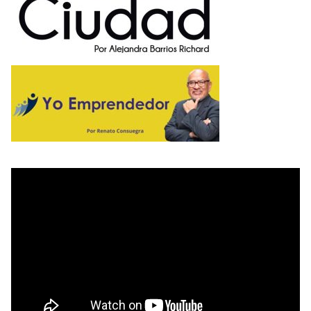
A
N
O
E
M
P
R
E
N
D
E
D
O
R