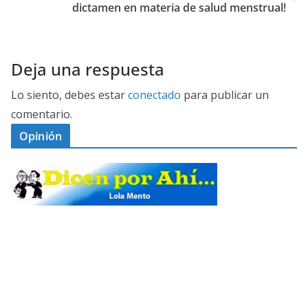
dictamen en materia de salud menstrual!
Deja una respuesta
Lo siento, debes estar
conectado
para publicar un
comentario.
Opinión
D
I
C
E
M
N
E
P
S
G
O
E
A
I
R
G
L
N
A
U
O
Ó
S
H
N
J