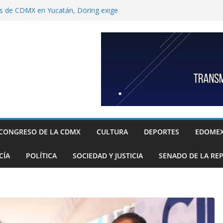
s de CDMX en Yucatán, Döring exige
Ulises García por “contrabando” de
capitalino
nbaum a reconocer desabasto de
istema de salud público; diputada alista
sos de compra y APP para ubicar
ponibles
xige a la Federación acciones concretas e
l cierre de exportaciones de aguacate de
ndoza garantizar compatibilidad entre
llo educativo a estudiantes
“Che” Guevara y Fidel Castro no son
CONGRESO DE LA CDMX
CULTURA
DEPORTES
EDOME
o.
CÍA
POLÍTICA
SOCIEDAD Y JUSTICIA
SENADO DE LA RE