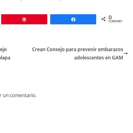
0
r
Pin
Compartir
COMPARTIR
ejo
Crean Consejo para prevenir embarazos
alapa
adolescentes en GAM
r un comentario.