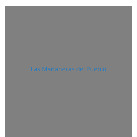
A
N
O
Las Mañaneras del Pueblo