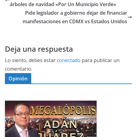
árboles de navidad «Por Un Municipio Verde»
Pide legislador a gobierno dejar de financiar
manifestaciones en CDMX vs Estados Unidos
Deja una respuesta
Lo siento, debes estar
conectado
para publicar un
comentario.
Opinión
D
I
M
C
E
E
G
N
A
P
L
O
Ó