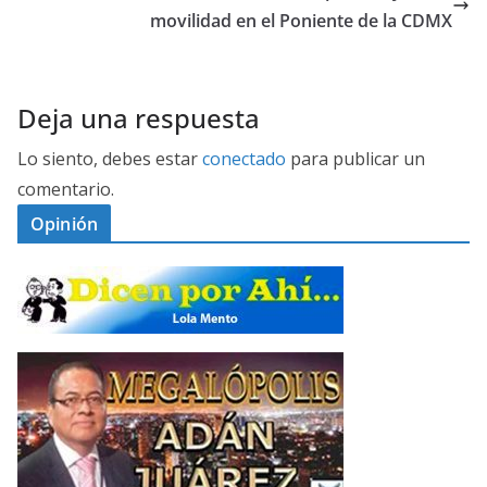
movilidad en el Poniente de la CDMX
Deja una respuesta
Lo siento, debes estar
conectado
para publicar un
comentario.
Opinión
D
I
C
E
M
N
E
P
G
O
A
R
L
A
Ó
H