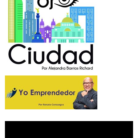
R
O
P
O
L
I
T
A
N
O
E
M
P
R
E
N
D
E
D
O