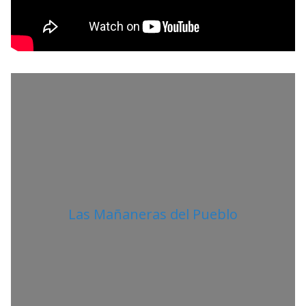
R
O
L
I
T
A
N
O
Las Mañaneras del Pueblo