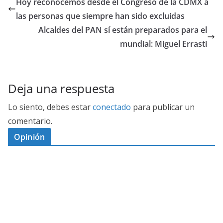
Hoy reconocemos desde el Congreso de la CDMX a
las personas que siempre han sido excluidas
Alcaldes del PAN sí están preparados para el
mundial: Miguel Errasti
Deja una respuesta
Lo siento, debes estar
conectado
para publicar un
comentario.
Opinión
D
I
M
C
E
E
S
G
N
E
A
I
P
G
L
N