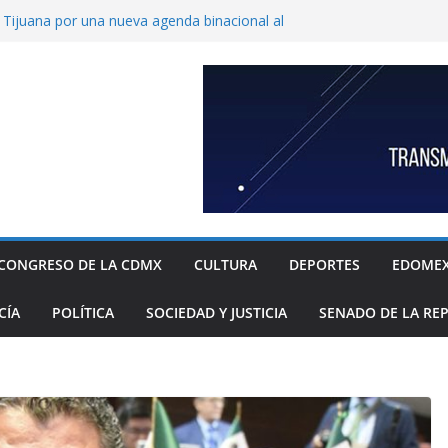
ijuana por una nueva agenda binacional al
de historia
de a fiscalía informe de feminicidio
 Cuajimalpa
horto para reforzar la atención a víctimas
l Congreso de Puebla llamar a suplentes de
race Palomares por dichos discriminatorios
ayores
c, única en contar con una policía especial
 mujeres víctimas de violencia
CONGRESO DE LA CDMX
CULTURA
DEPORTES
EDOME
CÍA
POLÍTICA
SOCIEDAD Y JUSTICIA
SENADO DE LA RE