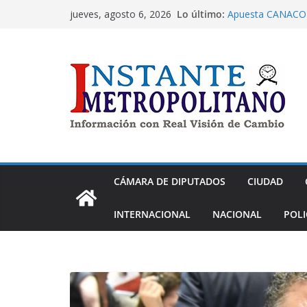
Saltar
Lo último:
Apuesta CANACO T
jueves, agosto 6, 2026
al
cumplir 100 años 
Dip. Nora Arias pi
contenido
cometido en PRD
Morena aprueba ex
de despojo
Panistas exigen a
Nay Salvatori y G
contra adultos m
La alcaldía Tláhua
en atención a las
CÁMARA DE DIPUTADOS
CIUDAD
INTERNACIONAL
NACIONAL
POLI