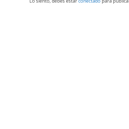
Lo siento, debes estar
conectado
para publica