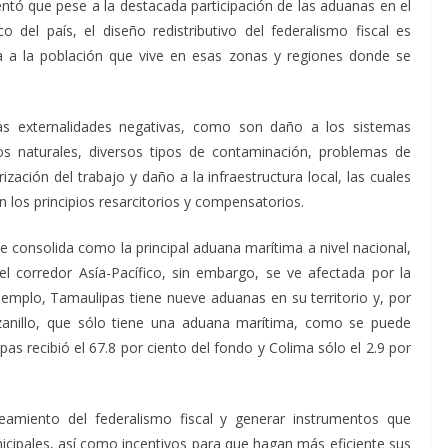
ntó que pese a la destacada participación de las aduanas en el
 del país, el diseño redistributivo del federalismo fiscal es
 a la población que vive en esas zonas y regiones donde se
as externalidades negativas, como son daño a los sistemas
os naturales, diversos tipos de contaminación, problemas de
rización del trabajo y daño a la infraestructura local, las cuales
 los principios resarcitorios y compensatorios.
e consolida como la principal aduana marítima a nivel nacional,
el corredor Asía-Pacífico, sin embargo, se ve afectada por la
jemplo, Tamaulipas tiene nueve aduanas en su territorio y, por
zanillo, que sólo tiene una aduana marítima, como se puede
s recibió el 67.8 por ciento del fondo y Colima sólo el 2.9 por
eamiento del federalismo fiscal y generar instrumentos que
nicipales, así como incentivos para que hagan más eficiente sus