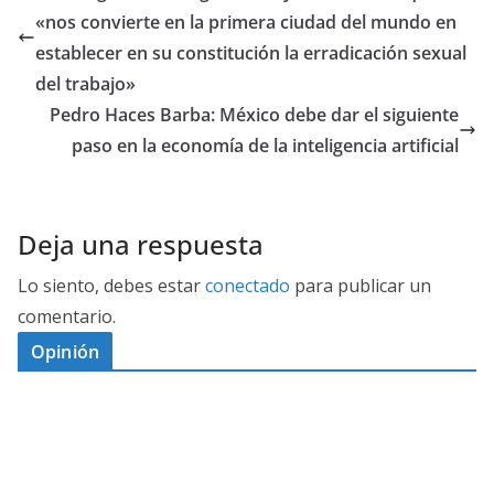
«nos convierte en la primera ciudad del mundo en
establecer en su constitución la erradicación sexual
del trabajo»
Pedro Haces Barba: México debe dar el siguiente
paso en la economía de la inteligencia artificial
Deja una respuesta
Lo siento, debes estar
conectado
para publicar un
comentario.
Opinión
D
I
M
C
E
E
S
G