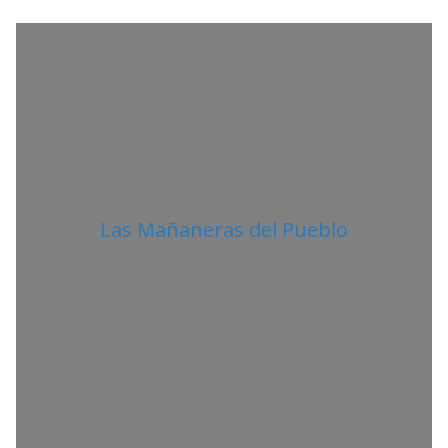
A
N
O
Las Mañaneras del Pueblo