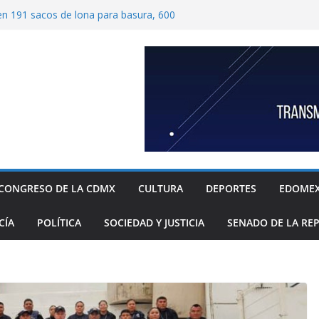
ben 191 sacos de lona para basura, 600
tímetros por 1.20 metros cada una, y 40
 para recolección de desechos
ide proteger escuelas y empresas de la
relos
as familias mexicanas mejora; hay
denta Claudia Sheinbaum destaca reducción
ual al registrar 3.12% en julio
ugada transformación de colonia Guerrero;
n, seguridad, prevención de violencia y
espacios públicos
 Alavez, alcaldía Iztapalapa lanza “campaña
defensa de su diversidad y riqueza cultural
CONGRESO DE LA CDMX
CULTURA
DEPORTES
EDOME
CÍA
POLÍTICA
SOCIEDAD Y JUSTICIA
SENADO DE LA RE