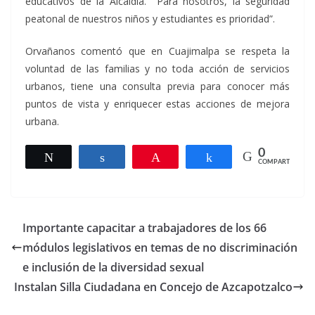
educativos de la Alcaldía. Para nosotros, la seguridad
peatonal de nuestros niños y estudiantes es prioridad”.
Orvañanos comentó que en Cuajimalpa se respeta la
voluntad de las familias y no toda acción de servicios
urbanos, tiene una consulta previa para conocer más
puntos de vista y enriquecer estas acciones de mejora
urbana.
0
Twittear
Compartir
Pin
Compartir
COMPARTIR
Importante capacitar a trabajadores de los 66
módulos legislativos en temas de no discriminación
e inclusión de la diversidad sexual
Instalan Silla Ciudadana en Concejo de Azcapotzalco