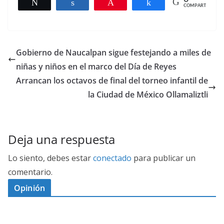
Twittear
Compartir
Pin
Compartir
COMPARTIR
Gobierno de Naucalpan sigue festejando a miles de
niñas y niños en el marco del Día de Reyes
Arrancan los octavos de final del torneo infantil de
la Ciudad de México Ollamaliztli
Deja una respuesta
Lo siento, debes estar
conectado
para publicar un
comentario.
Opinión
D
I