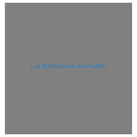
A
N
O
Las Mañaneras del Pueblo