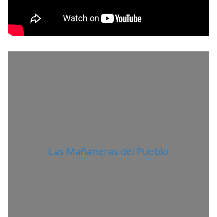
R
O
L
I
T
A
N
O
Las Mañaneras del Pueblo