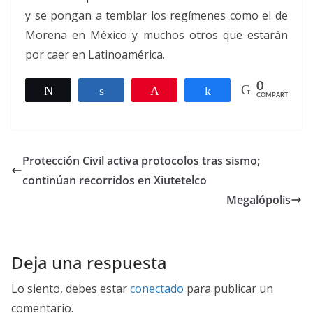
y se pongan a temblar los regímenes como el de
Morena en México y muchos otros que estarán
por caer en Latinoamérica.
0
Twittear
Compartir
Pin
Compartir
COMPARTIR
Protección Civil activa protocolos tras sismo;
continúan recorridos en Xiutetelco
Megalópolis
Deja una respuesta
Lo siento, debes estar
conectado
para publicar un
comentario.