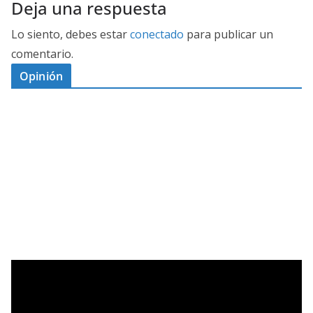
Deja una respuesta
Lo siento, debes estar
conectado
para publicar un
comentario.
Opinión
D
I
M
C
E
E
S
G
N
E
A
I
P
G
L
N
O
U
O
Ó
S
R
N
J
P
T
E
A
D
O
O
A
M
H
A
L
N
P
Í
V
I
T
R
…
U
S
E
E
E
M
N
L
E