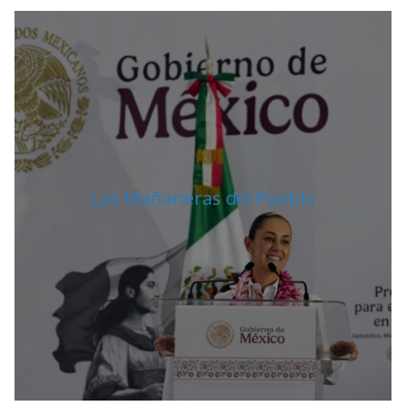
A
N
O
Las Mañaneras del Pueblo