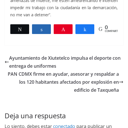
amenazas de muerte, me estén amedrentando e intenten
impedir mi trabajo con la ciudadanía en la demarcación,
no me van a detener”.
0
Twittear
Compartir
Pin
Compartir
COMPARTIR
Ayuntamiento de Xiutetelco impulsa el deporte con
entrega de uniformes
PAN CDMX firme en ayudar, asesorar y respaldar a
los 120 habitantes afectados por explosión en
edificio de Taxqueña
Deja una respuesta
Lo siento, debes estar
conectado
para publicar un