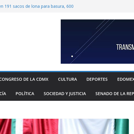
ben 191 sacos de lona para basura, 600
tímetros por 1.20 metros cada una, y 40
 para recolección de desechos
ide proteger escuelas y empresas de la
relos
as familias mexicanas mejora; hay
denta Claudia Sheinbaum destaca reducción
ual al registrar 3.12% en julio
ugada transformación de colonia Guerrero;
n, seguridad, prevención de violencia y
espacios públicos
 Alavez, alcaldía Iztapalapa lanza “campaña
defensa de su diversidad y riqueza cultural
CONGRESO DE LA CDMX
CULTURA
DEPORTES
EDOME
CÍA
POLÍTICA
SOCIEDAD Y JUSTICIA
SENADO DE LA RE