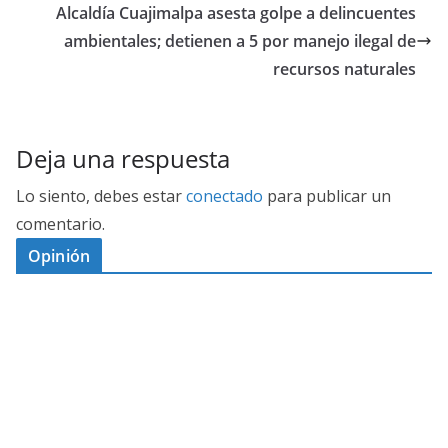
Alcaldía Cuajimalpa asesta golpe a delincuentes
ambientales; detienen a 5 por manejo ilegal de
recursos naturales
Deja una respuesta
Lo siento, debes estar
conectado
para publicar un
comentario.
Opinión
D
I
M
C
E
E
S
G
N
E
A
I
P
G
L
N
O
U
O
Ó
S