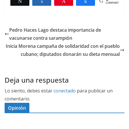
Twittear
Compartir
Pin
Compartir
COMPARTIR
Pedro Haces Lago destaca importancia de
vacunarse contra sarampión
Inicia Morena campaña de solidaridad con el pueblo
cubano; diputados donarán su dieta mensual
Deja una respuesta
Lo siento, debes estar
conectado
para publicar un
comentario.
Opinión
D
I