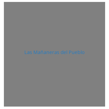
A
N
O
Las Mañaneras del Pueblo