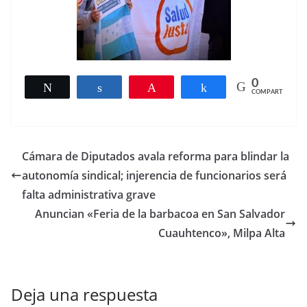
0
Twittear
Compartir
Pin
Compartir
COMPARTIR
Cámara de Diputados avala reforma para blindar la
autonomía sindical; injerencia de funcionarios será
falta administrativa grave
Anuncian «Feria de la barbacoa en San Salvador
Cuauhtenco», Milpa Alta
Deja una respuesta