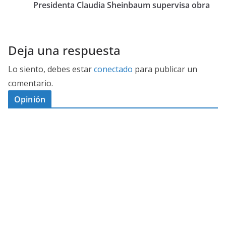
Presidenta Claudia Sheinbaum supervisa obra
Deja una respuesta
Lo siento, debes estar
conectado
para publicar un
comentario.
Opinión
D
I
M
C
E
E
S
G
N
E
A
I
P
G
L
N
O
U
O
Ó
S
R
N
J
P
T
E
A
D
O
O
A
M
H
A
L