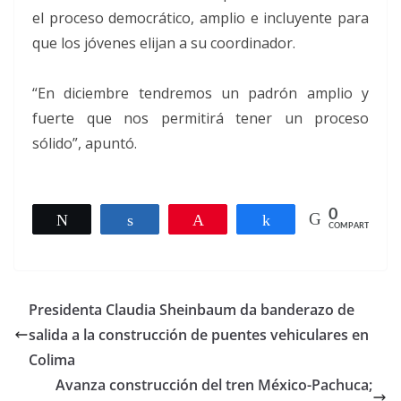
el proceso democrático, amplio e incluyente para
que los jóvenes elijan a su coordinador.
“En diciembre tendremos un padrón amplio y
fuerte que nos permitirá tener un proceso
sólido”, apuntó.
0
Twittear
Compartir
Pin
Compartir
COMPARTIR
Presidenta Claudia Sheinbaum da banderazo de
salida a la construcción de puentes vehiculares en
Colima
Avanza construcción del tren México-Pachuca;