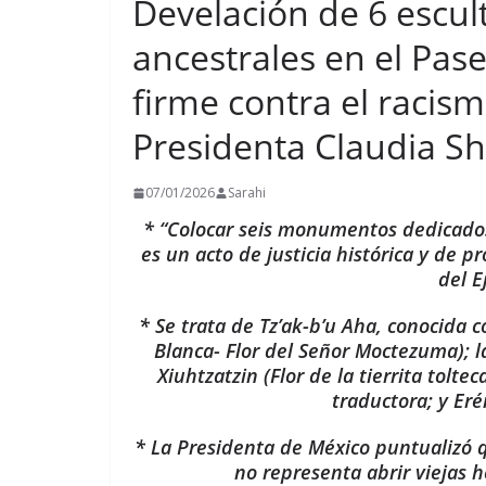
Develación de 6 escul
ancestrales en el Pas
firme contra el racis
Presidenta Claudia 
07/01/2026
Sarahi
* “Colocar seis monumentos dedicados
es un acto de justicia histórica y de p
del E
* Se trata de Tz’ak-b’u Aha, conocida c
Blanca- Flor del Señor Moctezuma); 
Xiuhtzatzin (Flor de la tierrita toltec
traductora; y Er
* La Presidenta de México puntualizó q
no representa abrir viejas h