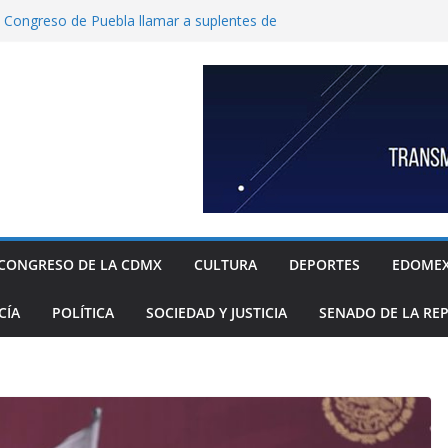
l Congreso de Puebla llamar a suplentes de
race Palomares por dichos discriminatorios
ayores
uema mixto donde el Gobierno asociado
re la industria de reciclaje de sargazo
riales de construcción
a acelerar Alerta de Violencia de Género
pios de Coahuila
de a fiscalía informe de feminicidio
 Cuajimalpa
horto para reforzar la atención a víctimas
CONGRESO DE LA CDMX
CULTURA
DEPORTES
EDOME
CÍA
POLÍTICA
SOCIEDAD Y JUSTICIA
SENADO DE LA RE