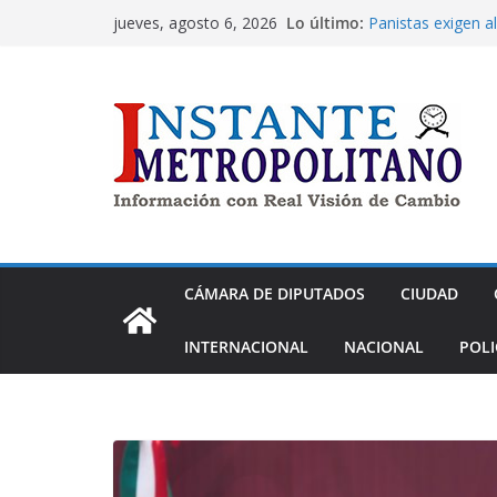
Saltar
Lo último:
Panistas exigen a
jueves, agosto 6, 2026
al
Nay Salvatori y G
contra adultos m
contenido
PAN propone esq
con empresas gene
para generar mate
Pide Ricardo Mejí
para cinco munici
Dip. Nora Arias pi
cometido en PRD
Morena aprueba ex
de despojo
CÁMARA DE DIPUTADOS
CIUDAD
INTERNACIONAL
NACIONAL
POLI