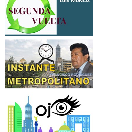
G
S
U
N
D
A
V
U
I
E
N
L
S
T
T
A
A
N
T
E
M
O
E
J
T
O
R
O
P
O