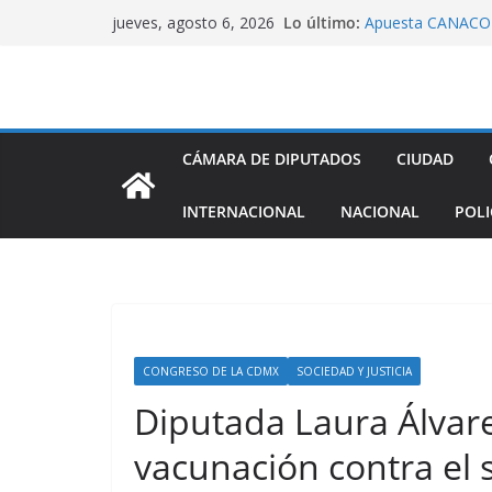
Saltar
Lo último:
Apuesta CANACO T
jueves, agosto 6, 2026
al
cumplir 100 años 
Dip. Nora Arias pi
contenido
cometido en PRD
Morena aprueba ex
de despojo
Panistas exigen a
CÁMARA DE DIPUTADOS
CIUDAD
Nay Salvatori y G
contra adultos m
INTERNACIONAL
NACIONAL
POLI
La alcaldía Tláhua
en atención a las
CONGRESO DE LA CDMX
SOCIEDAD Y JUSTICIA
Diputada Laura Álvare
vacunación contra el