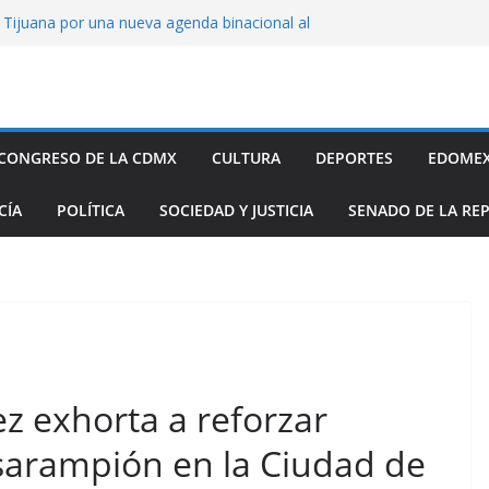
ijuana por una nueva agenda binacional al
de historia
de a fiscalía informe de feminicidio
 Cuajimalpa
horto para reforzar la atención a víctimas
l Congreso de Puebla llamar a suplentes de
CONGRESO DE LA CDMX
CULTURA
DEPORTES
EDOME
race Palomares por dichos discriminatorios
ayores
CÍA
POLÍTICA
SOCIEDAD Y JUSTICIA
SENADO DE LA RE
c, única en contar con una policía especial
 mujeres víctimas de violencia
z exhorta a reforzar
 sarampión en la Ciudad de