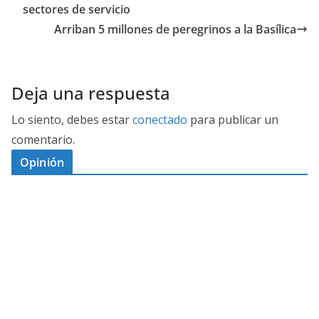
sectores de servicio
Arriban 5 millones de peregrinos a la Basílica
Deja una respuesta
Lo siento, debes estar
conectado
para publicar un
comentario.
Opinión
D
I
M
C
E
E
S
G
N
E
A
I
P
G
L
N
O
U
O
Ó
S
R
N
J
P
T
E
A
D