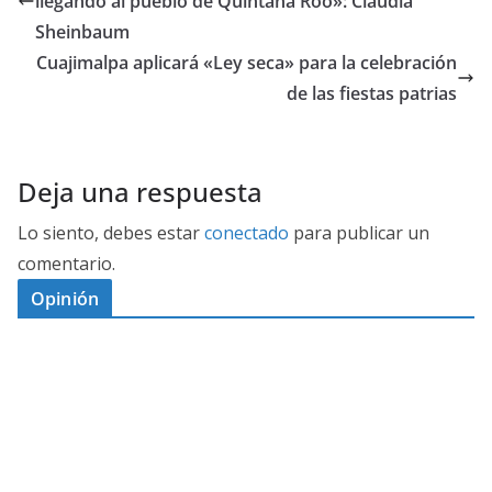
llegando al pueblo de Quintana Roo»: Claudia
Sheinbaum
Cuajimalpa aplicará «Ley seca» para la celebración
de las fiestas patrias
Deja una respuesta
Lo siento, debes estar
conectado
para publicar un
comentario.
Opinión
D
I
M
C
E
E
S
G
N
E
A
I
P
G
L
N
O