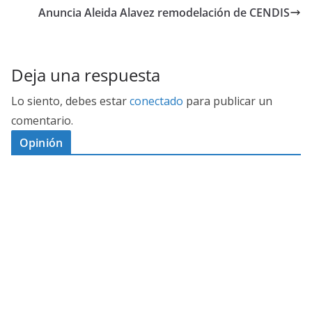
Anuncia Aleida Alavez remodelación de CENDIS
Deja una respuesta
Lo siento, debes estar
conectado
para publicar un
comentario.
Opinión
D
I
M
C
E
E
S
G
N
E
A
I
P
G
L
N
O
U
O
Ó
S
R
N
J
P
T
E
A
D
O
O
A
M
H
A