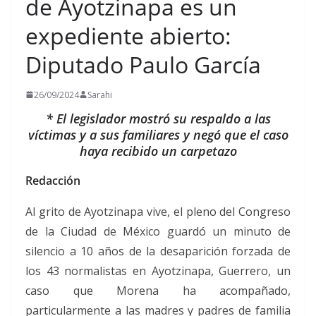
de Ayotzinapa es un
LGBTQ+ y personas en situación de movilidad
expediente abierto:
humana de Iztapalapa. Un rumor –dijo- es una
afirmación no verificada que circula de boca en
boca muchas veces nacida del miedo, la
Diputado Paulo García
incertidumbre o la falta de información oficial y que,
aun cuando a veces se comparte sin mala intención
26/09/2024
Sarahi
y sólo busca advertir de un supuesto peligro, la
realidad es que distorsiona hechos, siembra
* El legislador mostró su respaldo a las
desconfianza y fortalece estereotipos. Además, es
víctimas y a sus familiares y negó que el caso
el primer nivel de los llamados «desórdenes de la
haya recibido un carpetazo
información», una de cuyas formas es la creación
deliberada de noticias falsas para engañar y causar
Redacción
daño, lo que en Iztapalapa tristemente se refleja en
campañas orquestadas en redes sociales para
Al grito de Ayotzinapa vive, el pleno del Congreso
criminalizar a sus juventudes o estigmatizar a los
migrantes. Por otro lado -añadió la mandataria
de la Ciudad de México guardó un minuto de
iztapalapense en el atrio de la Capilla de San Lucas,
silencio a 10 años de la desaparición forzada de
donde se realizó esta reunión-, “padecemos la mal
información, la cual consiste en el uso de datos,
los 43 normalistas en Ayotzinapa, Guerrero, un
fotografías o identidades reales, pero sacadas de
caso que Morena ha acompañado,
contexto para dañar, lo que agrava enormemente
particularmente a las madres y padres de familia
la vulnerabilidad de población LGBTQ+, y pueblos