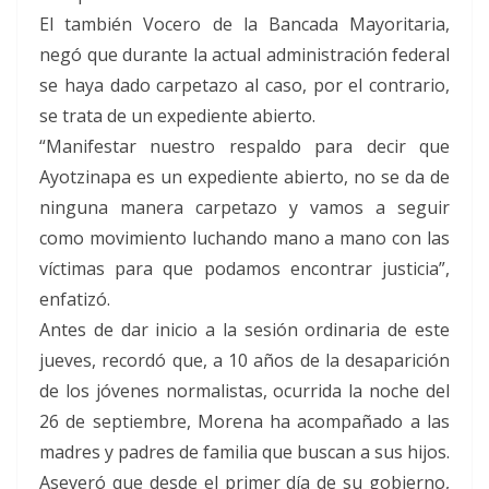
este sentido, Alavez Ruiz estableció como objetivo
El también Vocero de la Bancada Mayoritaria,
central de esta Campaña el desarrollo de una
cultura de respeto y diálogo intercultural mediante
negó que durante la actual administración federal
el desmontaje de prejuicios y estigmas, y el
se haya dado carpetazo al caso, por el contrario,
aprovechamiento de servicios de instancias
mediadoras, a fin de reconstruir historias
se trata de un expediente abierto.
completas de hechos, aclarar distorsiones y
“Manifestar nuestro respaldo para decir que
desactivar rumores desde su raíz bajo el principio
Ayotzinapa es un expediente abierto, no se da de
de “Hablando Se Entiende La Gente”. “Queremos
detectar y desmontar los desórdenes de
ninguna manera carpetazo y vamos a seguir
información, visibilizar la enorme riqueza de nuestra
como movimiento luchando mano a mano con las
diversidad, combatir la discriminación, revertir el
estigma territorial que pesa sobre Iztapalapa, y
víctimas para que podamos encontrar justicia”,
formar agentes anti rumores locales”, para lo cual
enfatizó.
se trabajará con vecinas y vecinos, con especial
Antes de dar inicio a la sesión ordinaria de este
atención en zonas con mayor diversidad y
conflictividad comunitaria, escuelas, centros
jueves, recordó que, a 10 años de la desaparición
culturales y de la mano con actores comunitarios,
de los jóvenes normalistas, ocurrida la noche del
líderes locales y promotores culturales. La
Campaña incluye cinco grandes ejes: – Atención a
26 de septiembre, Morena ha acompañado a las
la migración y el combate a los prejuicios. –
madres y padres de familia que buscan a sus hijos.
Valorización cultural y lingüística de pueblos
Aseveró que desde el primer día de su gobierno,
originarios, indígenas y la comunidad afromexicana.