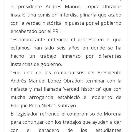
– Respeto a la diversidad sexual y de género. –
el presidente Andrés Manuel López Obrador
Resignificación positiva del territorio iztapalapense.
instaló una comisión interdisciplinaria que acabó
– Desactivación de la información sobre el
quehacer gubernamental. – Gobernabilidad basada
con la verdad histórica impuesta por el gobierno
en la participación, el diálogo y la inclusión. Se
encabezado por el PRI.
partirá de un diagnóstico participativo para
“Es importante entender el proceso en el que
detectar, sistematizar rumores y otros desórdenes
de la información; se formarán grupos creativos de
estamos; han sido seis años en donde se ha
campañas, videos, murales y otras expresiones
hecho un trabajo inmenso por diferentes
para desmontar las falsas narrativas, y se realizarán
campañas mediáticas multilingües e interculturales.
instancias de gobierno.
“Fomentaremos el pensamiento crítico desde las
“Fue uno de los compromisos del Presidente
escuelas y promoveremos encuentros de
Andrés Manuel López Obrador: terminar con la
interacción positiva como festivales, trueques,
cocinas colectivas, recorridos en nuestros barrios y
nefasta y mal llamada ‘verdad histórica’ que con
otros espacios de diálogo entre diferentes
mucha arrogancia estableció el gobierno de
comunidades”, y se fortalecerán los vínculos de
cooperación con otras demarcaciones y
Enrique Peña Nieto”, subrayó.
municipios. Añadió que estas experiencias se
El legislador refrendó el compromiso de Morena
documentarán para integrarlas a la Red de
para continuar con los trabajos que ayuden a dar
Ciudades Interculturales del Consejo de Europa, y
recibir acompañamiento, visibilidad y
con el paradero de los estudiantes