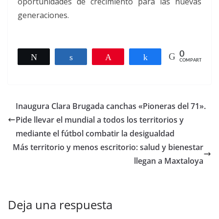
oportunidades de crecimiento para las nuevas
generaciones.
0
Twittear
Compartir
Pin
Compartir
COMPARTIR
Inaugura Clara Brugada canchas «Pioneras del 71».
Pide llevar el mundial a todos los territorios y
mediante el fútbol combatir la desigualdad
Más territorio y menos escritorio: salud y bienestar
llegan a Maxtaloya
Deja una respuesta