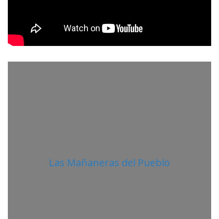
P
R
O
L
I
T
A
N
O
Las Mañaneras del Pueblo