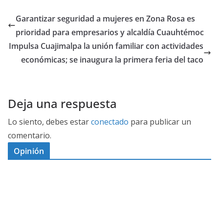
Garantizar seguridad a mujeres en Zona Rosa es
prioridad para empresarios y alcaldía Cuauhtémoc
Impulsa Cuajimalpa la unión familiar con actividades
económicas; se inaugura la primera feria del taco
Deja una respuesta
Lo siento, debes estar
conectado
para publicar un
comentario.
Opinión
D
I
M
C
E
E
S
G
N
E