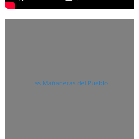
I
T
A
N
O
Las Mañaneras del Pueblo