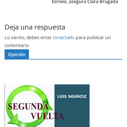
torneo, asegura Clara Brugada
Deja una respuesta
Lo siento, debes estar
conectado
para publicar un
comentario.
Opinión
D
I
M
C
E
E
S
G
N
E
A
P
G
L
O
U
Ó
R
N
P
A
D
O
H
A
L