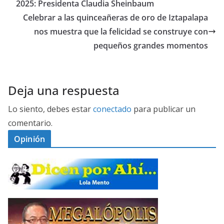
2025: Presidenta Claudia Sheinbaum
Celebrar a las quinceañeras de oro de Iztapalapa
nos muestra que la felicidad se construye con
pequeños grandes momentos
Deja una respuesta
Lo siento, debes estar
conectado
para publicar un
comentario.
Opinión
D
I
C
E
M
N
E
P
G