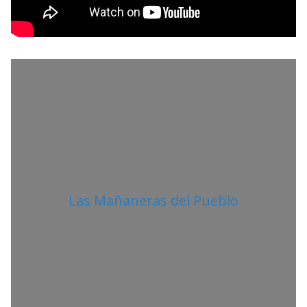
L
I
T
A
N
O
Las Mañaneras del Pueblo