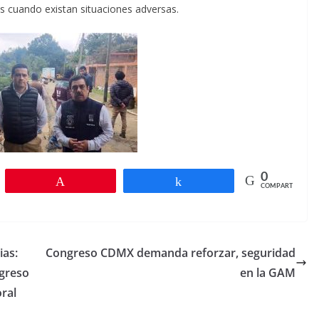
 cuando existan situaciones adversas.
0
r
Pin
Compartir
COMPARTIR
ias:
Congreso CDMX demanda reforzar, seguridad
ngreso
en la GAM
oral