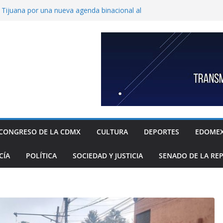
ijuana por una nueva agenda binacional al
de historia
de a fiscalía informe de feminicidio
 Cuajimalpa
horto para reforzar la atención a víctimas
l Congreso de Puebla llamar a suplentes de
race Palomares por dichos discriminatorios
ayores
c, única en contar con una policía especial
 mujeres víctimas de violencia
CONGRESO DE LA CDMX
CULTURA
DEPORTES
EDOME
CÍA
POLÍTICA
SOCIEDAD Y JUSTICIA
SENADO DE LA RE