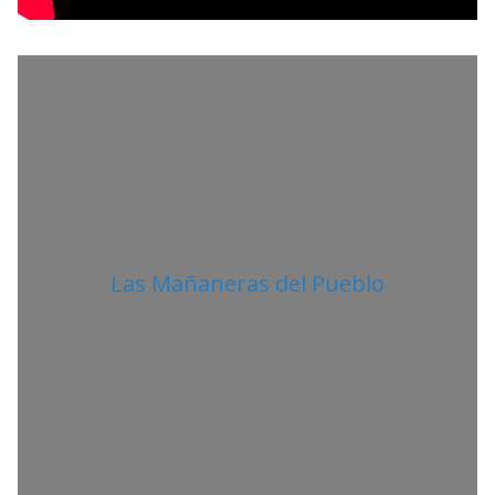
I
T
A
N
O
Las Mañaneras del Pueblo