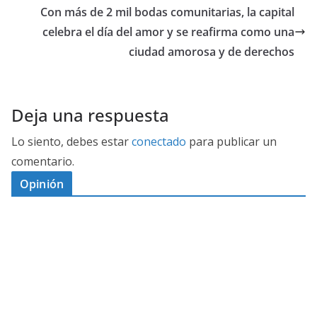
Con más de 2 mil bodas comunitarias, la capital
celebra el día del amor y se reafirma como una
ciudad amorosa y de derechos
Deja una respuesta
Lo siento, debes estar
conectado
para publicar un
comentario.
Opinión
D
I
M
C
E
E
S
G
N
E
A
I
P
G
L
N
O
U
O
Ó