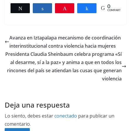
0
Twittear
Compartir
Pin
Compartir
COMPARTIR
Avanza en Iztapalapa mecanismo de coordinación
interinstitucional contra violencia hacia mujeres
Presidenta Claudia Sheinbaum celebra programa «Sí
al desarme, sí a la paz» y anima a que en todos los
rincones del país se atiendan las cusas que generan
violencia
Deja una respuesta
Lo siento, debes estar
conectado
para publicar un
comentario.