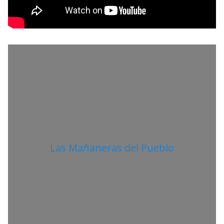
O
L
I
T
A
N
O
Las Mañaneras del Pueblo