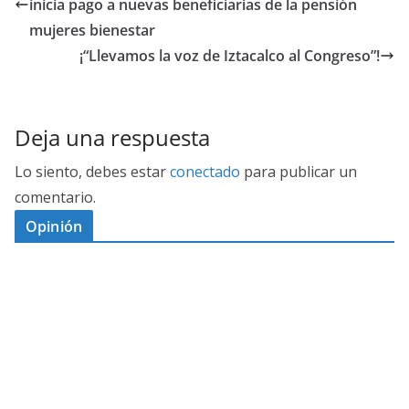
inicia pago a nuevas beneficiarias de la pensión
mujeres bienestar
¡“Llevamos la voz de Iztacalco al Congreso”!
Deja una respuesta
Lo siento, debes estar
conectado
para publicar un
comentario.
Opinión
D
I
M
C
E
E
S
G
N
E
A
I
P
G
L
N
O
U
O
Ó
S
R
N