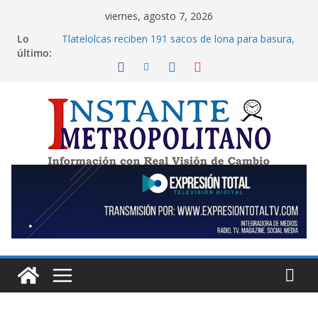
Saltar
viernes, agosto 7, 2026
al
Lo
Tlatelolcas reciben 191 sacos de lona para basura,
contenido
último:
600 bolsas de 80 centímetros por 1.20 metros cada
una, y 40 pares de guantes para recolección de
desechos
Juanita Guerra pide proteger escuelas y empresas
de la extorsión en morelos
La economía de las familias mexicanas mejora; hay
bienestar: presidenta Claudia Sheinbaum destaca
reducción de la inflación anual al registrar 3.12% en
julio
Anuncia Clara Brugada transformación de colonia
Guerrero; mayor iluminación, seguridad, prevención
de violencia y construcción de espacios públicos
En voz de Aleida Alavez, alcaldía Iztapalapa lanza
“campaña anti rumores” en defensa de su
diversidad y riqueza cultural