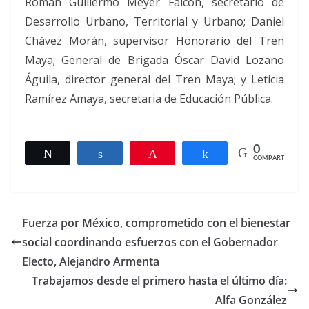
Román Guillermo Meyer Falcón, secretario de
Desarrollo Urbano, Territorial y Urbano; Daniel
Chávez Morán, supervisor Honorario del Tren
Maya; General de Brigada Óscar David Lozano
Águila, director general del Tren Maya; y Leticia
Ramírez Amaya, secretaria de Educación Pública.
0
Twittear
Compartir
Pin
Compartir
COMPARTIR
Fuerza por México, comprometido con el bienestar
social coordinando esfuerzos con el Gobernador
Electo, Alejandro Armenta
Trabajamos desde el primero hasta el último día:
Alfa González