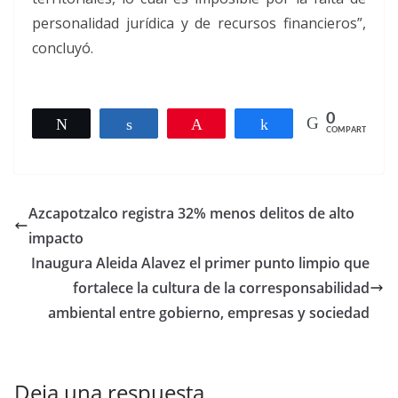
personalidad jurídica y de recursos financieros”,
concluyó.
0
Twittear
Compartir
Pin
Compartir
COMPARTIR
Azcapotzalco registra 32% menos delitos de alto
impacto
Inaugura Aleida Alavez el primer punto limpio que
fortalece la cultura de la corresponsabilidad
ambiental entre gobierno, empresas y sociedad
Deja una respuesta