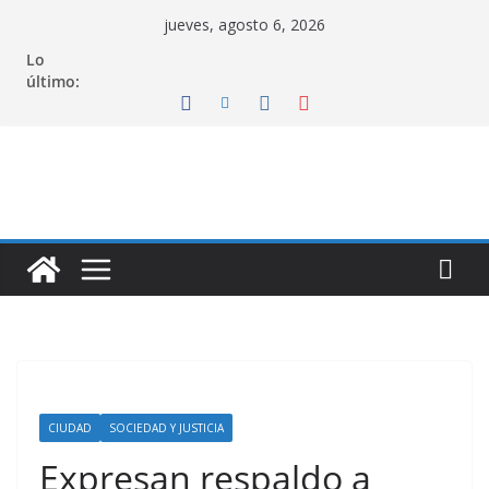
Saltar
jueves, agosto 6, 2026
al
Lo
contenido
último:
CIUDAD
SOCIEDAD Y JUSTICIA
Expresan respaldo a